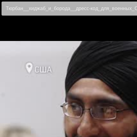
Тюрбан__хиджаб_и_борода__дресс-код_для_военных