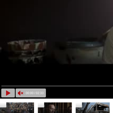
00:00
/
02:33