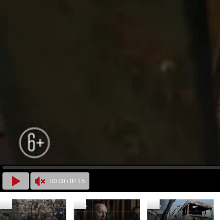
00:00
/
02:15