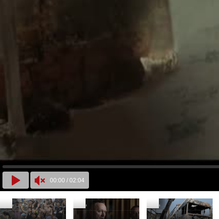
00:00
/
02:04