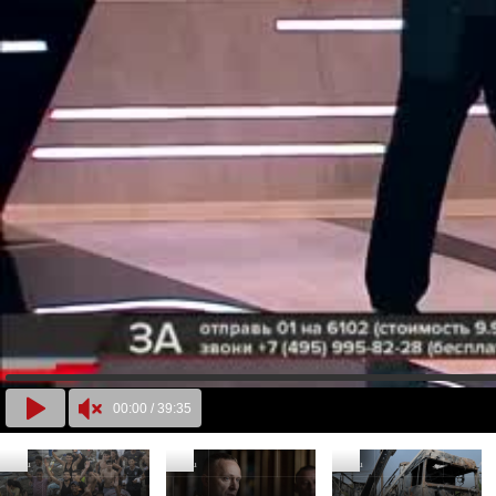
00:00
/
39:35